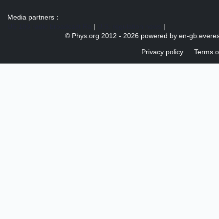
Media partners：
US 103 radio broadcast Ra
|
U.S. regulation news
|
© Phys.org 2012 -
2026 powered by
en-gb.everes
Privacy policy
Terms o