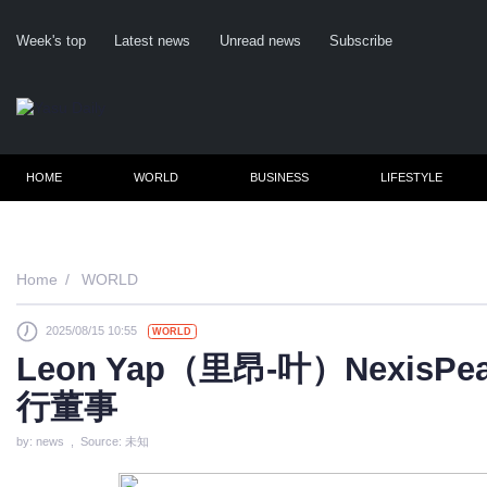
Week's top
Latest news
Unread news
Subscribe
HOME
WORLD
BUSINESS
LIFESTYLE
Home
WORLD
2025/08/15 10:55
WORLD
Cl
Leon Yap（里昂-叶）NexisPe
行董事
by: news , Source: 未知